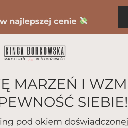
 w najlepszej cenie
Ę MARZEŃ I WZM
PEWNOŚĆ SIEBIE!
ng pod okiem doświadczonej s