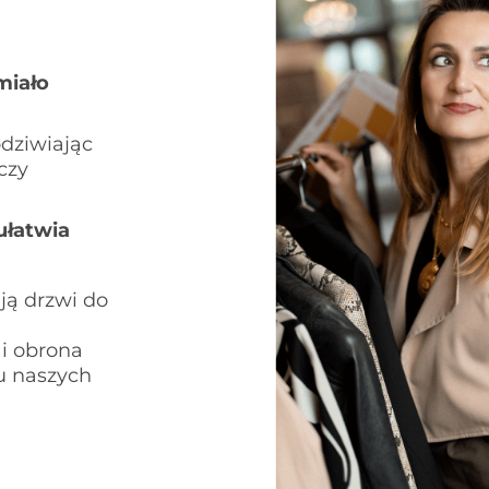
miało
odziwiając
czy
ułatwia
ją drzwi do
i obrona
su naszych