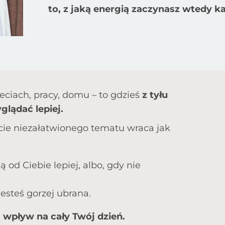
to, z jaką energią zaczynasz wtedy k
ieciach, pracy, domu – to gdzieś
z tyłu
lądać lepiej.
łucie niezałatwionego tematu wraca jak
 od Ciebie lepiej, a
lbo, gdy nie
esteś gorzej ubrana.
ą wpływ na cały Twój dzień.