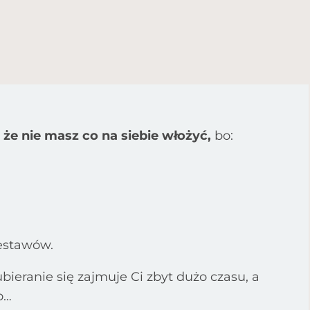
 że nie masz co na siebie włożyć,
bo:
estawów.
 ubieranie się zajmuje Ci zbyt dużo czasu, a
o…