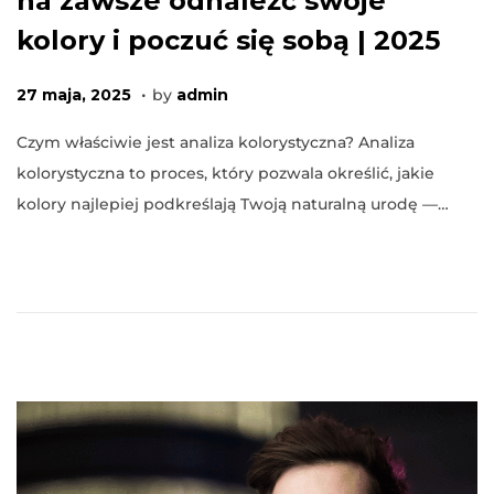
na zawsze odnaleźć swoje
kolory i poczuć się sobą | 2025
.
P
2
27 maja, 2025
by
admin
o
2
Czym właściwie jest analiza kolorystyczna? Analiza
s
m
kolorystyczna to proces, który pozwala określić, jakie
t
a
kolory najlepiej podkreślają Twoją naturalną urodę —…
e
j
d
a
o
,
n
2
0
2
6