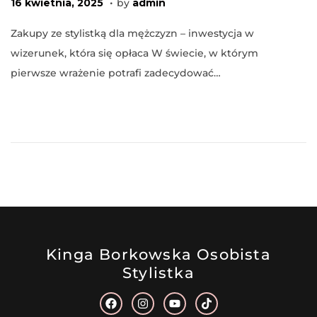
P
2
16 kwietnia, 2025
by
admin
o
2
Zakupy ze stylistką dla mężczyzn – inwestycja w
s
m
wizerunek, która się opłaca W świecie, w którym
t
a
pierwsze wrażenie potrafi zadecydować…
e
j
d
a
o
,
n
2
0
2
6
Kinga Borkowska Osobista
Stylistka